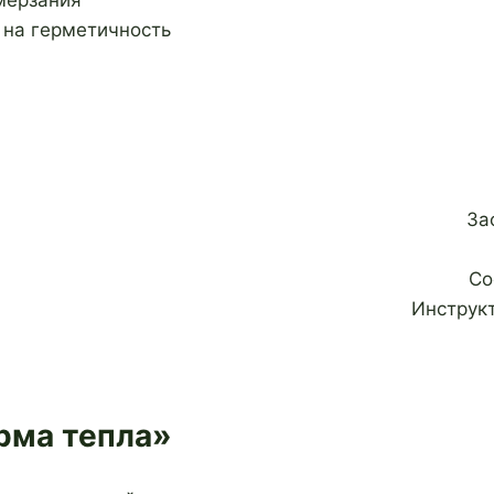
мерзания
 на герметичность
За
Со
Инструк
рма тепла»